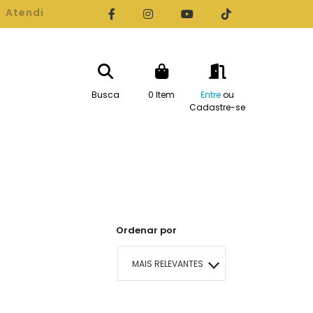
Atendimento
(93) 99104-0216
Busca
0
Item
Entre
ou
Cadastre-se
RTAS
Ordenar por
MAIS RELEVANTES
MAIS VENDIDOS